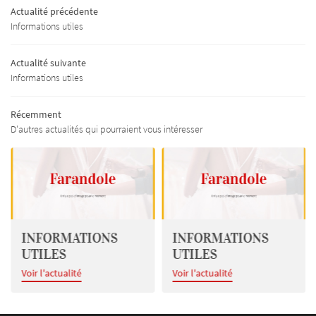
Actualité précédente
issus – Mercerie
Informations utiles
ge – Tenue de soirée
Actualité suivante
Informations utiles
Collections
RESTEZ INFO
Actualités
Récemment
D'autres actualités qui pourraient vous intéresser
INSCRIPTION NEWSL
Livre d'or
Contact
REJOIGNEZ-NOU
INFORMATIONS
INFORMATIONS
UTILES
UTILES
Voir l'actualité
Voir l'actualité