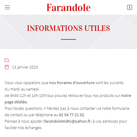


10 Boulevard de l'Industrie
41100 Vendôme
02 54 77 21 02
INFORMATIONS UTILES

13 janvier 2023

Nous vous rappelons que
nos horaires d'ouverture
sont les suivants:
du mardi au samedi
Adresse email de réception

de 9h30-12h et 14h-18hVous pouvez retrouver tous nos produits sur
notre
page dédiée.
En cochant cette case, vous consentez à recevoir nos propositions commerciales à l'adresse
Pour toutes questions, n'hésitez pas à nous contacter via notre formulaire
email indiqué ci-dessus. Vous pouvez vous désinscrire à tout moment en utilisant
le
de contact ou par téléphone au
02 54 77 21 02
.
formulaire de désinscription
.
Pensez à nous ajouter (
farandolemdtc@yahoo.fr
) à vos adresses pour
faciliter nos échanges.
INSCRIPTION