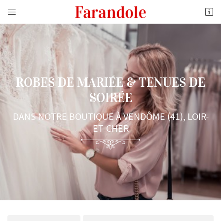


10 Boulevard de l'Industrie
41100 Vendôme
02 54 77 21 02
ROBES DE MARIÉE & TENUES DE
SOIRÉE
DANS NOTRE BOUTIQUE À VENDÔME (41), LOIR-
ET-CHER
Adresse email de réception

En cochant cette case, vous consentez à recevoir nos propositions commerciales à l'adresse
email indiqué ci-dessus. Vous pouvez vous désinscrire à tout moment en utilisant
le
formulaire de désinscription
.
INSCRIPTION