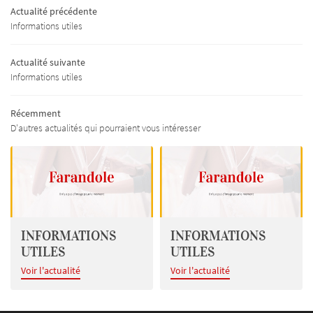
Actualité précédente
issus – Mercerie
Informations utiles
ge – Tenue de soirée
Actualité suivante
Informations utiles
Collections
RESTEZ INFO
Actualités
Récemment
D'autres actualités qui pourraient vous intéresser
INSCRIPTION NEWSL
Livre d'or
Contact
REJOIGNEZ-NOU
INFORMATIONS
INFORMATIONS
UTILES
UTILES
Voir l'actualité
Voir l'actualité