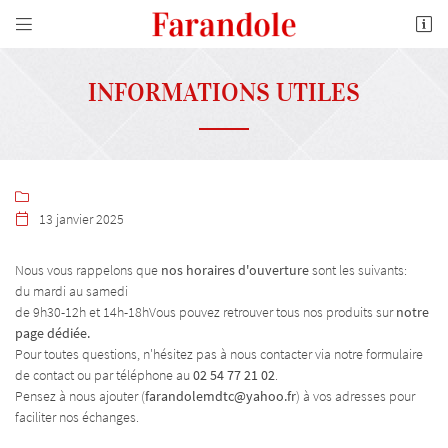


10 Boulevard de l'Industrie
41100 Vendôme
02 54 77 21 02
INFORMATIONS UTILES

13 janvier 2025

Nous vous rappelons que
nos horaires d'ouverture
sont les suivants:
du mardi au samedi
Adresse email de réception

de 9h30-12h et 14h-18hVous pouvez retrouver tous nos produits sur
notre
page dédiée.
En cochant cette case, vous consentez à recevoir nos propositions commerciales à l'adresse
Pour toutes questions, n'hésitez pas à nous contacter via notre formulaire
email indiqué ci-dessus. Vous pouvez vous désinscrire à tout moment en utilisant
le
de contact ou par téléphone au
02 54 77 21 02
.
formulaire de désinscription
.
Pensez à nous ajouter (
farandolemdtc@yahoo.fr
) à vos adresses pour
faciliter nos échanges.
INSCRIPTION