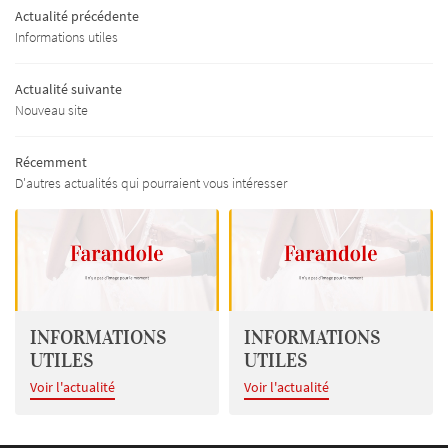
Actualité précédente
issus – Mercerie
Informations utiles
ge – Tenue de soirée
Actualité suivante
Nouveau site
Collections
RESTEZ INFO
Actualités
Récemment
D'autres actualités qui pourraient vous intéresser
INSCRIPTION NEWSL
Livre d'or
Contact
REJOIGNEZ-NOU
INFORMATIONS
INFORMATIONS
UTILES
UTILES
Voir l'actualité
Voir l'actualité