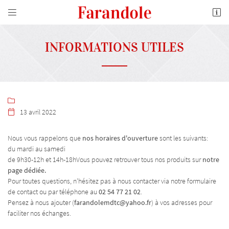


10 Boulevard de l'Industrie
41100 Vendôme
02 54 77 21 02
INFORMATIONS UTILES

13 avril 2022

Nous vous rappelons que
nos horaires d'ouverture
sont les suivants:
du mardi au samedi
Adresse email de réception

de 9h30-12h et 14h-18hVous pouvez retrouver tous nos produits sur
notre
page dédiée.
En cochant cette case, vous consentez à recevoir nos propositions commerciales à l'adresse
Pour toutes questions, n'hésitez pas à nous contacter via notre formulaire
email indiqué ci-dessus. Vous pouvez vous désinscrire à tout moment en utilisant
le
de contact ou par téléphone au
02 54 77 21 02
.
formulaire de désinscription
.
Pensez à nous ajouter (
farandolemdtc@yahoo.fr
) à vos adresses pour
faciliter nos échanges.
INSCRIPTION